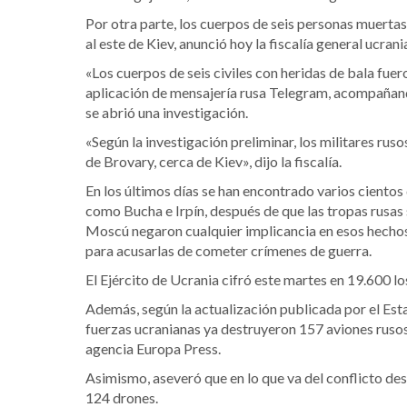
Por otra parte, los cuerpos de seis personas muertas
al este de Kiev, anunció hoy la fiscalía general ucrani
«Los cuerpos de seis civiles con heridas de bala fuero
aplicación de mensajería rusa Telegram, acompañand
se abrió una investigación.
«Según la investigación preliminar, los militares ruso
de Brovary, cerca de Kiev», dijo la fiscalía.
En los últimos días se han encontrado varios cientos
como Bucha e Irpín, después de que las tropas rusas s
Moscú negaron cualquier implicancia en esos hechos
para acusarlas de cometer crímenes de guerra.
El Ejército de Ucrania cifró este martes en 19.600 lo
Además, según la actualización publicada por el Es
fuerzas ucranianas ya destruyeron 157 aviones rusos,
agencia Europa Press.
Asimismo, aseveró que en lo que va del conflicto de
124 drones.