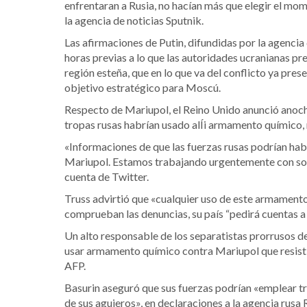
enfrentaran a Rusia, no hacían más que elegir el mom
la agencia de noticias Sputnik.
Las afirmaciones de Putin, difundidas por la agencia d
horas previas a lo que las autoridades ucranianas pr
región esteña, que en lo que va del conflicto ya pre
objetivo estratégico para Moscú.
Respecto de Mariupol, el Reino Unido anunció anoche
tropas rusas habrían usado alÍi armamento químico, re
«Informaciones de que las fuerzas rusas podrían hab
Mariupol. Estamos trabajando urgentemente con socios
cuenta de Twitter.
Truss advirtió que «cualquier uso de este armamento e
comprueban las denuncias, su país “pedirá cuentas a 
Un alto responsable de los separatistas prorrusos de
usar armamento químico contra Mariupol que resist
AFP.
Basurin aseguró que sus fuerzas podrían «emplear tr
de sus agujeros», en declaraciones a la agencia rusa