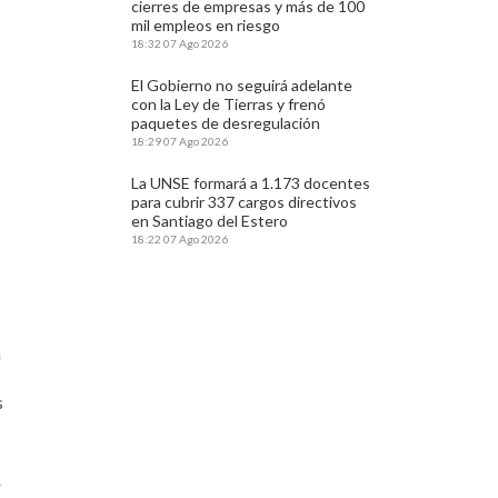
cierres de empresas y más de 100
mil empleos en riesgo
18:32
07 Ago 2026
El Gobierno no seguirá adelante
con la Ley de Tierras y frenó
paquetes de desregulación
18:29
07 Ago 2026
La UNSE formará a 1.173 docentes
para cubrir 337 cargos directivos
en Santiago del Estero
18:22
07 Ago 2026
n
s
r