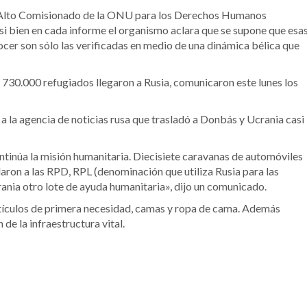
el Alto Comisionado de la ONU para los Derechos Humanos
 si bien en cada informe el organismo aclara que se supone que esa
ocer son sólo las verificadas en medio de una dinámica bélica que
e 730.000 refugiados llegaron a Rusia, comunicaron este lunes los
 a la agencia de noticias rusa que trasladó a Donbás y Ucrania casi
ntinúa la misión humanitaria. Diecisiete caravanas de automóviles
ron a las RPD, RPL (denominación que utiliza Rusia para las
ania otro lote de ayuda humanitaria», dijo un comunicado.
rtículos de primera necesidad, camas y ropa de cama. Además
de la infraestructura vital.