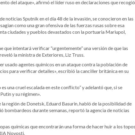
ento del ataque», afirmó el líder ruso en declaraciones que recogió
e noticias Sputnik en el día 48 de la invasión, se conocieron en las
esagian como una gran ofensiva de las fuerzas rusas sobre esa
senta ciudades y pueblos devastados con la portuaria Mariupol,
 que intentará verificar “urgentemente” una versión de que las
veló la ministra de Exteriores, Liz Truss.
er usado agentes químicos en un ataque contra la población de
 para verificar detalles», escribió la canciller británica en su
s una cruel escalada en este conflicto” y adelantó que, si se
Putin y su régimen».
 la región de Donetsk, Eduard Basurin, habló de la posibilidad de
ió bombardeos durante semanas, reportó la agencia de noticias
opas químicas que encontrarán una forma de hacer huir a los topo
 RIA Novosti.