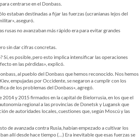
 para centrarse en el Donbass.
o estaban destinadas a fijar las fuerzas (ucranianas lejos del
ilitar», aseguró.
zas rusas no avanzaban más rápido era para evitar grandes
o sin dar cifras concretas.
Sí, es posible, pero esto implica intensificar las operaciones
ecto en las pérdidas», explicó.
l Donbass, al pueblo del Donbass que hemos reconocido. Nos hemos
 Kiev, empujadas por Occidente, se negaron a cumplir con los
fica de los problemas del Donbass», agregó.
e 2014 y 2015 firmados en la capital de Bielorrusia, en los que el
autonomía regional a las provincias de Donetsk y Lugansk que
ección de autoridades locales, cuestiones que, según Moscú y las
sto de avanzada contra Rusia, habían empezado a cultivar los
an allí desde hace tiempo (…) Era inevitable que esas fuerzas se