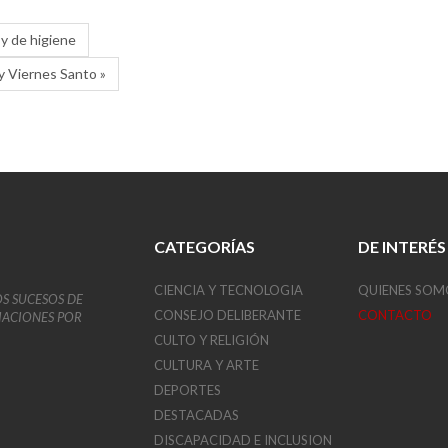
 y de higiene
y Viernes Santo »
CATEGORÍAS
DE INTERÉS
CIENCIA Y TECNOLOGIA
QUIENES SOM
OS SUCESOS DE
CONSEJO DELIBERANTE
CONTACTO
VIACIONES POR
CULTO Y RELIGIÓN
CULTURA Y ARTE
DEPORTES
DESTACADAS
DISCAPACIDAD E INCLUSION