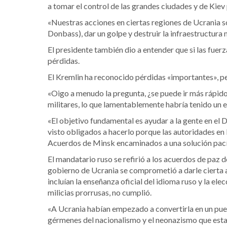
a tomar el control de las grandes ciudades y de Kiev
«Nuestras acciones en ciertas regiones de Ucrania sól
Donbass), dar un golpe y destruir la infraestructura m
El presidente también dio a entender que si las fuer
pérdidas.
El Kremlin ha reconocido pérdidas «importantes», per
«Oigo a menudo la pregunta, ¿se puede ir más rápido? 
militares, lo que lamentablemente habría tenido un ef
«El objetivo fundamental es ayudar a la gente en e
visto obligados a hacerlo porque las autoridades en
Acuerdos de Minsk encaminados a una solución pací
El mandatario ruso se refirió a los acuerdos de paz d
gobierno de Ucrania se comprometió a darle cierta 
incluían la enseñanza oficial del idioma ruso y la el
milicias prorrusas, no cumplió.
«A Ucrania habían empezado a convertirla en un pue
gérmenes del nacionalismo y el neonazismo que estab