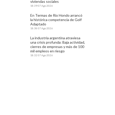
viviendas sociales
18:39
07 Ago 2026
En Termas de Río Hondo arrancó
la histórica competencia de Golf
Adaptado
18:38
07 Ago 2026
La industria argentina atraviesa
una crisis profunda: Baja actividad,
cierres de empresas y más de 100
mil empleos en riesgo
18:32
07 Ago 2026