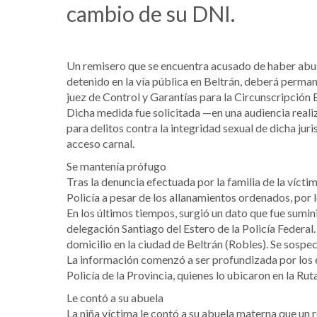
cambio de su DNI.
Un remisero que se encuentra acusado de haber abus
detenido en la vía pública en Beltrán, deberá perma
juez de Control y Garantías para la Circunscripción B
Dicha medida fue solicitada —en una audiencia realiz
para delitos contra la integridad sexual de dicha juri
acceso carnal.
Se mantenía prófugo
Tras la denuncia efectuada por la familia de la víct
Policía a pesar de los allanamientos ordenados, por l
En los últimos tiempos, surgió un dato que fue sumin
delegación Santiago del Estero de la Policía Federal
domicilio en la ciudad de Beltrán (Robles). Se sospe
La información comenzó a ser profundizada por los 
Policía de la Provincia, quienes lo ubicaron en la Ruta
Le contó a su abuela
La niña víctima le contó a su abuela materna que un r