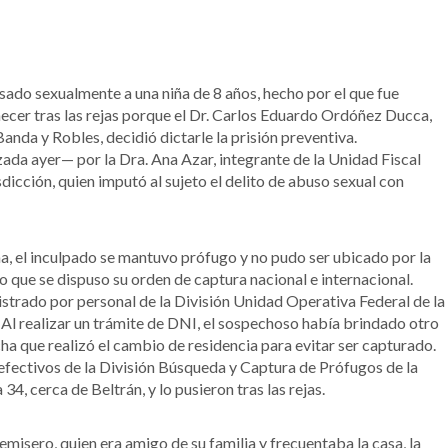
ado sexualmente a una niña de 8 años, hecho por el que fue
necer tras las rejas porque el Dr. Carlos Eduardo Ordóñez Ducca,
anda y Robles, decidió dictarle la prisión preventiva.
ada ayer— por la Dra. Ana Azar, integrante de la Unidad Fiscal
sdicción, quien imputó al sujeto el delito de abuso sexual con
ima, el inculpado se mantuvo prófugo y no pudo ser ubicado por la
o que se dispuso su orden de captura nacional e internacional.
istrado por personal de la División Unidad Operativa Federal de la
. Al realizar un trámite de DNI, el sospechoso había brindado otro
cha que realizó el cambio de residencia para evitar ser capturado.
efectivos de la División Búsqueda y Captura de Prófugos de la
 34, cerca de Beltrán, y lo pusieron tras las rejas.
emisero, quien era amigo de su familia y frecuentaba la casa, la