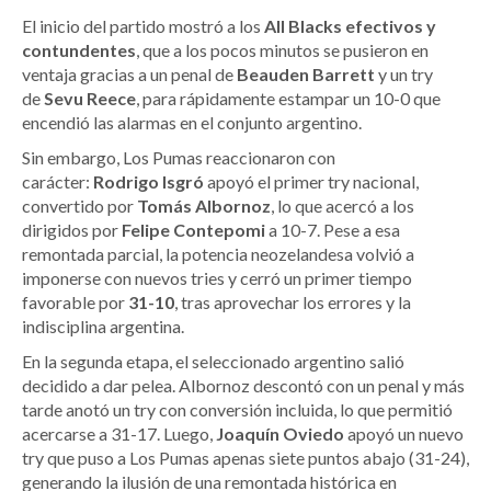
El inicio del partido mostró a los
All Blacks efectivos y
contundentes
, que a los pocos minutos se pusieron en
ventaja gracias a un penal de
Beauden Barrett
y un try
de
Sevu Reece
, para rápidamente estampar un 10-0 que
encendió las alarmas en el conjunto argentino.
Sin embargo, Los Pumas reaccionaron con
carácter:
Rodrigo Isgró
apoyó el primer try nacional,
convertido por
Tomás Albornoz
, lo que acercó a los
dirigidos por
Felipe Contepomi
a 10-7. Pese a esa
remontada parcial, la potencia neozelandesa volvió a
imponerse con nuevos tries y cerró un primer tiempo
favorable por
31-10
, tras aprovechar los errores y la
indisciplina argentina.
En la segunda etapa, el seleccionado argentino salió
decidido a dar pelea. Albornoz descontó con un penal y más
tarde anotó un try con conversión incluida, lo que permitió
acercarse a 31-17. Luego,
Joaquín Oviedo
apoyó un nuevo
try que puso a Los Pumas apenas siete puntos abajo (31-24),
generando la ilusión de una remontada histórica en