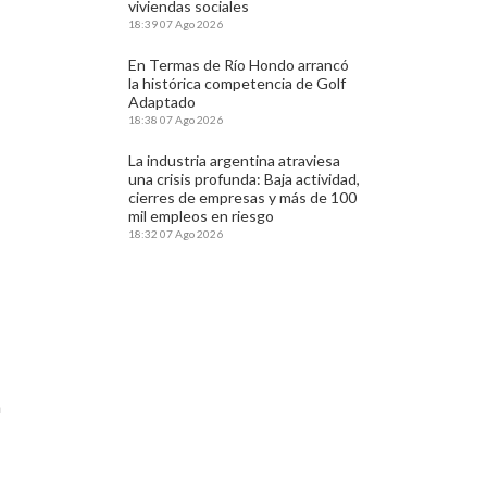
viviendas sociales
18:39
07 Ago 2026
En Termas de Río Hondo arrancó
la histórica competencia de Golf
Adaptado
18:38
07 Ago 2026
La industria argentina atraviesa
una crisis profunda: Baja actividad,
cierres de empresas y más de 100
mil empleos en riesgo
18:32
07 Ago 2026
a