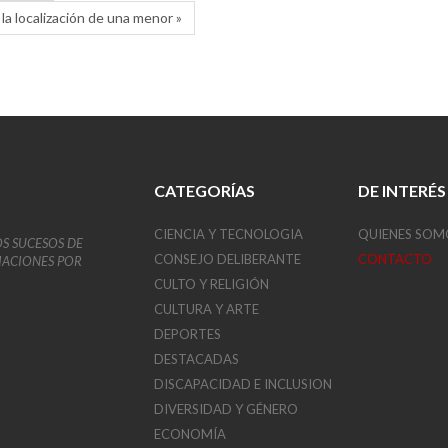
a localización de una menor »
CATEGORÍAS
DE INTERÉS
CIENCIA Y TECNOLOGIA
QUIENES SOM
OS SUCESOS DE
CONSEJO DELIBERANTE
CONTACTO
VIACIONES POR
CULTO Y RELIGIÓN
CULTURA Y ARTE
DEPORTES
DESTACADAS
DISCAPACIDAD E INCLUSION
DIVERSIDAD Y GÉNERO
ECONOMÍA