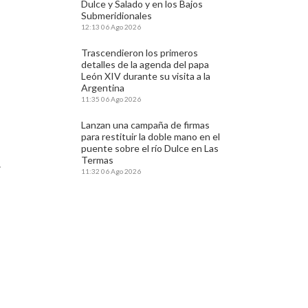
Dulce y Salado y en los Bajos
Submeridionales
12:13
06 Ago 2026
Trascendieron los primeros
detalles de la agenda del papa
León XIV durante su visita a la
Argentina
11:35
06 Ago 2026
Lanzan una campaña de firmas
para restituir la doble mano en el
puente sobre el río Dulce en Las
Termas
.
11:32
06 Ago 2026