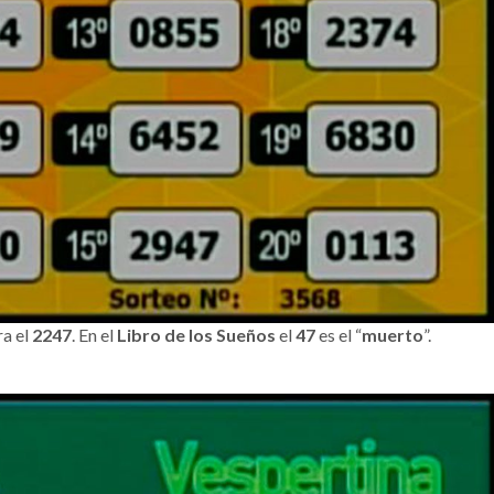
ra el
2247
. En el
Libro de los Sueños
el
47
es el “
muerto
”.