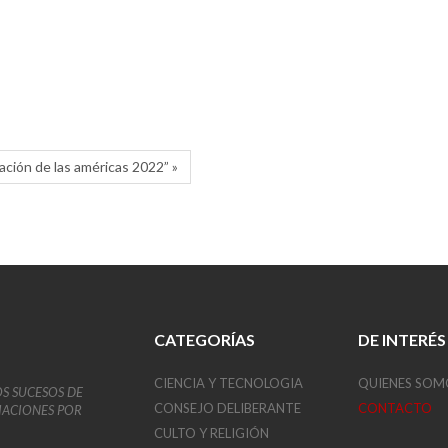
nación de las américas 2022” »
CATEGORÍAS
DE INTERÉS
CIENCIA Y TECNOLOGIA
QUIENES SOM
OS SUCESOS DE
CONSEJO DELIBERANTE
CONTACTO
VIACIONES POR
CULTO Y RELIGIÓN