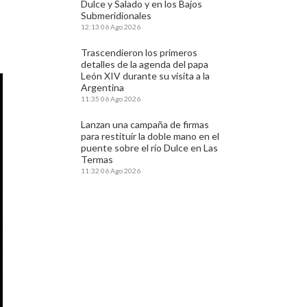
Dulce y Salado y en los Bajos
Submeridionales
12:13
06 Ago 2026
Trascendieron los primeros
detalles de la agenda del papa
León XIV durante su visita a la
Argentina
11:35
06 Ago 2026
Lanzan una campaña de firmas
para restituir la doble mano en el
puente sobre el río Dulce en Las
Termas
11:32
06 Ago 2026