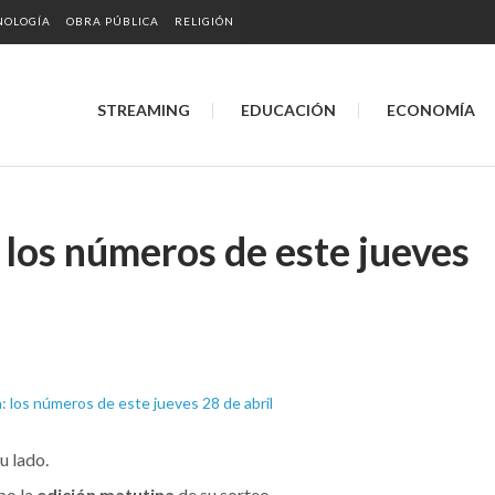
NOLOGÍA
OBRA PÚBLICA
RELIGIÓN
STREAMING
EDUCACIÓN
ECONOMÍA
los números de este jueves
u lado.
bo la
edición matutina
de su sorteo.