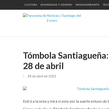
CULTURA
DIVERSIDAD Y GÉNERO
MEDIOAMBIENTE
TEC
Tómbola Santiagueña: 
28 de abril
28 de abril de 2022
Entrá a la nota y mirá si esta vez la suerte estuvo de t
Cómo cada día, la
Tómbola Santiagueña
llevó a ca