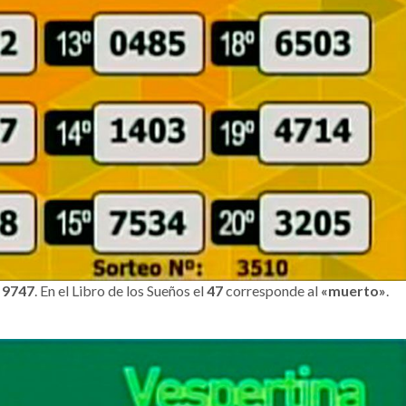
l
9747
. En el Libro de los Sueños el
47
corresponde al
«muerto»
.