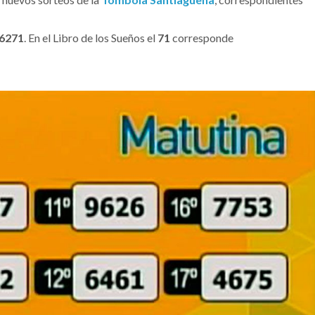
6271
. En el Libro de los Sueños el
71
corresponde