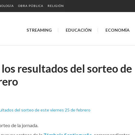
NOLOGÍA
OBRA PÚBLICA
RELIGIÓN
STREAMING
EDUCACIÓN
ECONOMÍA
los resultados del sorteo de
rero
orteo de la jornada.
 nuevos sorteos de la
Tómbola Santiagueña
, correspondientes