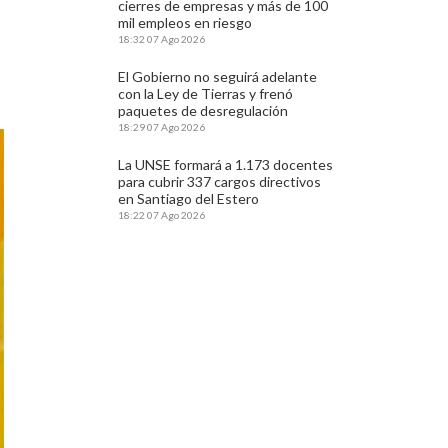
cierres de empresas y más de 100
mil empleos en riesgo
18:32
07 Ago 2026
El Gobierno no seguirá adelante
con la Ley de Tierras y frenó
paquetes de desregulación
18:29
07 Ago 2026
La UNSE formará a 1.173 docentes
para cubrir 337 cargos directivos
en Santiago del Estero
18:22
07 Ago 2026