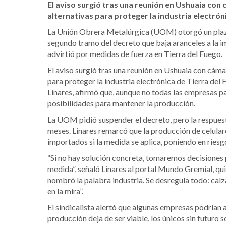
El aviso surgió tras una reunión en Ushuaia co
alternativas para proteger la industria electrón
La Unión Obrera Metalúrgica (UOM) otorgó un plazo
segundo tramo del decreto que baja aranceles a la i
advirtió por medidas de fuerza en Tierra del Fuego.
El aviso surgió tras una reunión en Ushuaia con cáma
para proteger la industria electrónica de Tierra de
Linares, afirmó que, aunque no todas las empresas p
posibilidades para mantener la producción.
La UOM pidió suspender el decreto, pero la respuest
meses. Linares remarcó que la producción de celula
importados si la medida se aplica, poniendo en riesg
“Si no hay solución concreta, tomaremos decisiones
medida”, señaló Linares al portal Mundo Gremial, quie
nombró la palabra industria. Se desregula todo: calz
en la mira”.
El sindicalista alertó que algunas empresas podrían 
producción deja de ser viable, los únicos sin futuro 