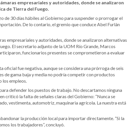
n cámaras empresariales y autoridades, donde se analizaron
ica de Tierra del Fuego.
 de 30 días hábiles al Gobierno para suspender o prorrogar el
mportación. De lo contario, el gremio que conduce Abel Furlán
ras empresariales y autoridades, donde se analizaron alternativas
l Fuego. El secretario adjunto de la UOM Río Grande, Marcos
articiparon, funcionarios presentes se comprometieron a evaluar
a oficial fue negativa, aunque se considera una prórroga de seis
res de gama baja y media no podría competir con productos
o los empleos.
 para defender los puestos de trabajo. No descartamos ninguna
n criticó la falta de señales claras del Gobierno: “Nunca se
ado, vestimenta, automotriz, maquinaria agrícola. La nuestra está
abandonar la producción local para importar directamente. “Si la
somos los trabajadores”, concluyó.