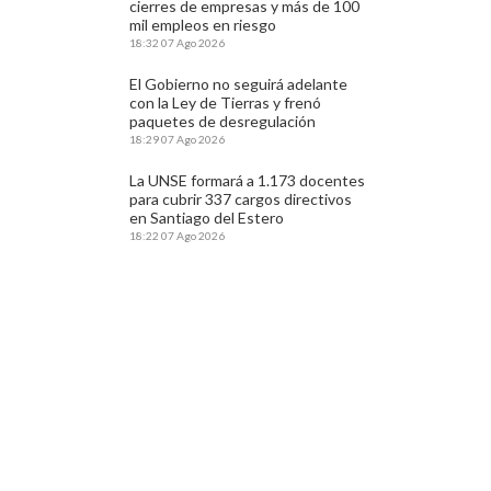
cierres de empresas y más de 100
mil empleos en riesgo
18:32
07 Ago 2026
El Gobierno no seguirá adelante
con la Ley de Tierras y frenó
paquetes de desregulación
18:29
07 Ago 2026
La UNSE formará a 1.173 docentes
para cubrir 337 cargos directivos
en Santiago del Estero
18:22
07 Ago 2026