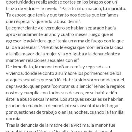
oportunidades realizándose cortes en los brazos con un
trozo de vidrio— le reveló: “Para tu información, tu maridito.
Tu esposo que tenía y que tanto nos decías que teníamos
que respetar y quererlo, abusó de mí”.
La comerciante y el verdulero se habían separado hacía
aproximadamente un año y cuatro meses, luego que el
agresor le advirtiera que “tenía un arma de fuego con la que
la iba a asesinar”. Mientras le exigía que “corriera de la casa
a la hija mayor de la mujer y la obligaba a la denunciante a
mantener relaciones sexuales con él”.
De inmediato, la menor tomó un remís y regresó a su
vivienda, donde le contó a su madre los pormenores de los
ataques sexuales que sufrió. Habría sido sorprendida por el
depravado, quien para “comprar su silencio” le hacía regalos
costos y cumplía con todos sus deseos, en su habitación
éste la abusó sexualmente. Los ataques sexuales se habrían
producido cuando la denunciante se ausentaba del hogar
por cuestiones de trabajo o en las noches, cuando la familia
dormía.
Tras la denuncia de la madre de la víctima, la menor fue
sometida a una Cámara Gesell y fue examinada por el