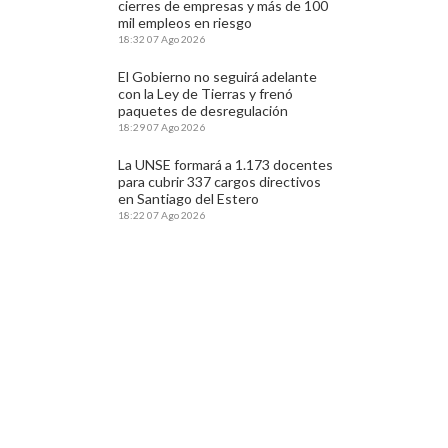
cierres de empresas y más de 100
mil empleos en riesgo
18:32
07 Ago 2026
El Gobierno no seguirá adelante
con la Ley de Tierras y frenó
paquetes de desregulación
18:29
07 Ago 2026
La UNSE formará a 1.173 docentes
para cubrir 337 cargos directivos
en Santiago del Estero
18:22
07 Ago 2026