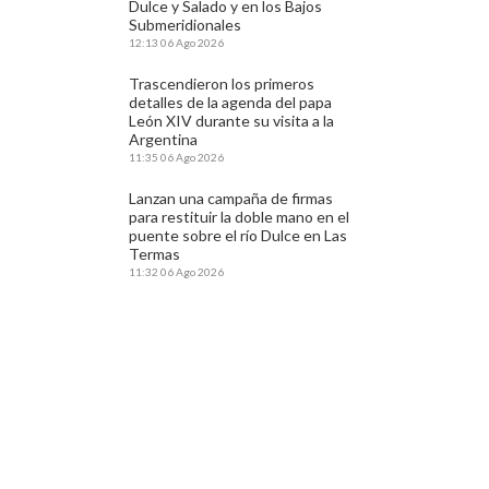
Dulce y Salado y en los Bajos
Submeridionales
12:13
06 Ago 2026
Trascendieron los primeros
detalles de la agenda del papa
León XIV durante su visita a la
Argentina
11:35
06 Ago 2026
Lanzan una campaña de firmas
para restituir la doble mano en el
puente sobre el río Dulce en Las
Termas
11:32
06 Ago 2026