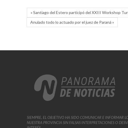
« Santiago del Estero participó del XXIII Workshop Turí
Anulado todo lo actuado por el juez de Paraná »
SIEMPRE, EL OBJETIVO HA SIDO COMUNICAR E INFORMAR L
NUESTRA PROVINCIA SIN FALSAS INTERPRETACIONES O DES
INTERÉS