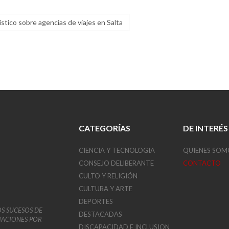
stico sobre agencias de viajes en Salta
CATEGORÍAS
DE INTERÉS
CIENCIA Y TECNOLOGIA
QUIENES SOM
CONSEJO DELIBERANTE
CONTACTO
CULTO Y RELIGIÓN
CULTURA Y ARTE
DEPORTES
OS SUCESOS DE
DESTACADAS
VIACIONES POR
DISCAPACIDAD E INCLUSION