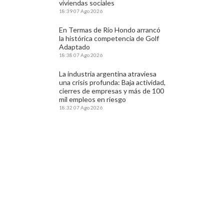
viviendas sociales
18:39
07 Ago 2026
En Termas de Río Hondo arrancó
la histórica competencia de Golf
Adaptado
18:38
07 Ago 2026
La industria argentina atraviesa
una crisis profunda: Baja actividad,
cierres de empresas y más de 100
mil empleos en riesgo
18:32
07 Ago 2026