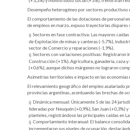
(+3,3%) y monotributo social (+3%), frente a un re
Desempeño heterogéneo por sectores productivos 
El comportamiento de las dotaciones de personal en 
de empleos en marzo, expuso trayectorias dispares s
Sectores en fase contractiva: Las mayores caídas 
de Explotación de minas y canteras (-5,7%), Industr
sector de Comercio y reparaciones (-1,9%).
Sectores con variaciones positivas: Registraron i
Construcción (+1%), Agricultura, ganadería, caza y s
(+0,6%), aunque dichos márgenes no lograron compe
Asimetrías territoriales e impacto en las economías 
El relevamiento geográfico del empleo asalariado p
provincias argentinas, acentuando las brechas de ocup
Dinámica mensual: Únicamente 5 de las 24 jurisd
lideradas por Neuquén (+0,9%), San Juan (+0,3%) y 
planteles, registrándose las principales caídas en L
Comportamiento interanual: El balance consolida
incrementaron sus niveles de ocupación, destacánd