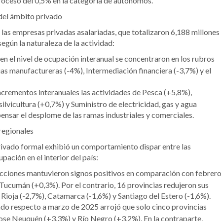
troceso del 0,5% en la categoría de autónomos.
del ámbito privado
las empresas privadas asalariadas, que totalizaron 6,188 millones
egún la naturaleza de la actividad:
en el nivel de ocupación interanual se concentraron en los rubros
ias manufactureras (-4%), Intermediación financiera (-3,7%) y el
ncrementos interanuales las actividades de Pesca (+5,8%),
ilvicultura (+0,7%) y Suministro de electricidad, gas y agua
nsar el desplome de las ramas industriales y comerciales.
regionales
rivado formal exhibió un comportamiento dispar entre las
ación en el interior del país:
icciones mantuvieron signos positivos en comparación con febrero
Tucumán (+0,3%). Por el contrario, 16 provincias redujeron sus
a Rioja (-2,7%), Catamarca (-1,6%) y Santiago del Estero (-1,6%).
do respecto a marzo de 2025 arrojó que solo cinco provincias
ose Neuquén (+3,3%) y Río Negro (+3,2%). En la contraparte,