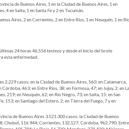
ovincia de Buenos Aires, 1 en la Ciudad de Buenos Aires, 1 en
es, 4 en Salta, 1 en Santa Fe y 2 en Tucumán.
enos Aires, 2 en Corrientes, 2 en Entre Ríos, 1 en Neuquén, 1 en Rí
últimas 24 horas 46.556 testeos y desde el inicio del brote
ra esta enfermedad.
res 2.229 casos; en la Ciudad de Buenos Aires, 560; en Catamarca,
n Córdoba, 463; en Entre Ríos, 38; en Formosa, 47; en Jujuy, 2; en L
es, 219; en Neuquén, 62; en Río Negro, 73; en Salta, 15; en San
Fe, 153; en Santiago del Estero, 2; en Tierra del Fuego, 7 y en
rovincia de Buenos Aires 3.521.300 casos; la Ciudad de Buenos
8; Chubut, 116.944; Corrientes, 132.127; Córdoba, 962.790; Entre
a Pampa, 105.794; La Rioja, 56.720; Mendoza, 271.420; Misiones,