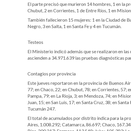
El parte precisó que murieron 14 hombres, 1 en la pr
Chubut, 2 en Corrientes, 1 de Entre Ríos, 1 en Mision
También fallecieron 15 mujeres: 1 en la Ciudad de Bu
Negro, 3 en Salta, 1 en Santa Fe y 4 en Tucumán.
Testeos
El Ministerio indicó además que se realizaron en las 
ascienden a 34.971.639 las pruebas diagnósticas pa
Contagios por provincia
Este jueves reportaron en la provincia de Buenos Ai
77; en Chaco, 22; en Chubut, 78; en Corrientes, 57; e
Pampa, 79; en La Rioja, 3; en Mendoza, 74; en Mision
Juan, 15; en San Luis, 17; en Santa Cruz, 38; en Santa 
Tucumán 247.
El total de acumulados por distrito indica para la p
Aires, 1.008.292; Catamarca, 86.697; Chaco, 167.34
Ríos, 200.217; Formosa, 113.548; Jujuy, 105.383; L