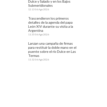
Dulce y Salado y en los Bajos
Submeridionales
12:13
06 Ago 2026
Trascendieron los primeros
detalles de la agenda del papa
León XIV durante su visita a la
Argentina
11:35
06 Ago 2026
Lanzan una campaña de firmas
para restituir la doble mano en el
puente sobre el río Dulce en Las
Termas
11:32
06 Ago 2026