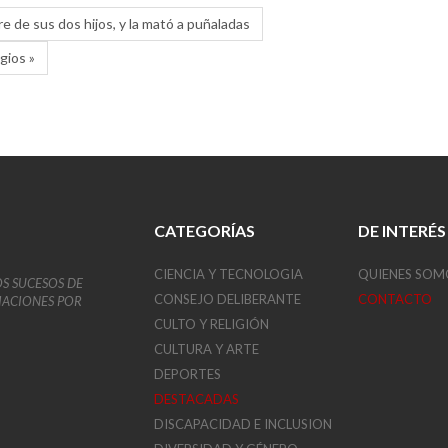
re de sus dos hijos, y la mató a puñaladas
gios »
CATEGORÍAS
DE INTERÉS
CIENCIA Y TECNOLOGIA
QUIENES SOM
OS SUCESOS DE
CONSEJO DELIBERANTE
CONTACTO
VIACIONES POR
CULTO Y RELIGIÓN
CULTURA Y ARTE
DEPORTES
DESTACADAS
DISCAPACIDAD E INCLUSION