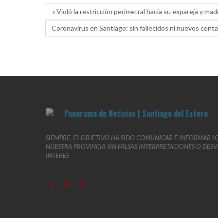
« Violó la restricción perimetral hacia su expareja y mad
Coronavirus en Santiago: sin fallecidos ni nuevos conta
SIEMPRE, EL OBJETIVO HA SIDO COMUNICAR E INFORMAR L
NUESTRA PROVINCIA SIN FALSAS INTERPRETACIONES O DES
INTERÉS