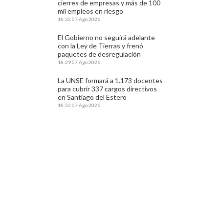
cierres de empresas y más de 100
mil empleos en riesgo
18:32
07 Ago 2026
El Gobierno no seguirá adelante
con la Ley de Tierras y frenó
paquetes de desregulación
18:29
07 Ago 2026
La UNSE formará a 1.173 docentes
para cubrir 337 cargos directivos
en Santiago del Estero
18:22
07 Ago 2026