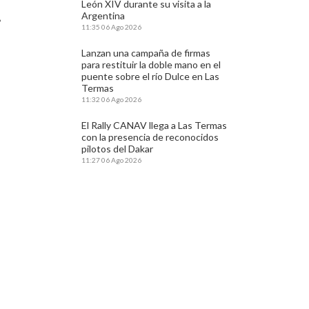
León XIV durante su visita a la
.
Argentina
11:35
06 Ago 2026
Lanzan una campaña de firmas
para restituir la doble mano en el
puente sobre el río Dulce en Las
Termas
11:32
06 Ago 2026
El Rally CANAV llega a Las Termas
con la presencia de reconocidos
pilotos del Dakar
11:27
06 Ago 2026