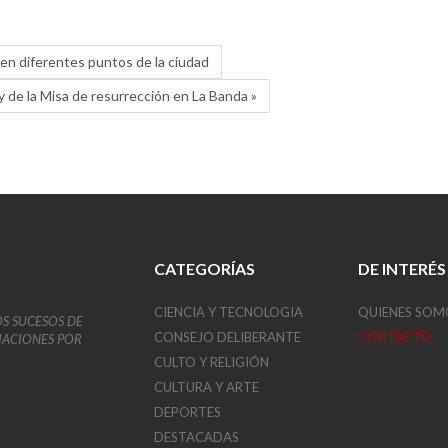
 en diferentes puntos de la ciudad
y de la Misa de resurrección en La Banda »
CATEGORÍAS
DE INTERÉS
CIENCIA Y TECNOLOGIA
QUIENES SOM
OS SUCESOS DE
CONSEJO DELIBERANTE
CONTACTO
VIACIONES POR
CULTO Y RELIGIÓN
CULTURA Y ARTE
DEPORTES
DESTACADAS