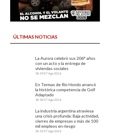
ÚLTIMAS NOTICIAS
La Aurora celebró sus 206° años
con un acto y la entrega de
viviendas sociales
18:39
07 Ago 2026
En Termas de Río Hondo arrancó
la histórica competencia de Golf
Adaptado
18:38
07 Ago 2026
La industria argentina atraviesa
una crisis profunda: Baja actividad,
cierres de empresas y más de 100
mil empleos en riesgo
18:32
07 Ago 2026