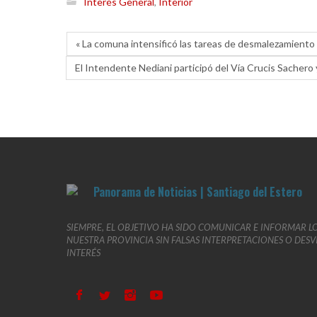
Interés General
,
Interior
« La comuna intensificó las tareas de desmalezamiento
El Intendente Nediani participó del Vía Crucis Sachero 
SIEMPRE, EL OBJETIVO HA SIDO COMUNICAR E INFORMAR L
NUESTRA PROVINCIA SIN FALSAS INTERPRETACIONES O DES
INTERÉS