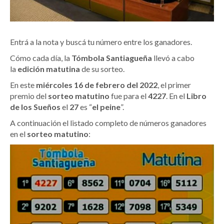
Entrá a la nota y buscá tu número entre los ganadores.
Cómo cada día, la
Tómbola Santiagueña
llevó a cabo
la
edición matutina
de su sorteo.
En este
miércoles 16 de febrero del 2022
, el primer
premio del
sorteo matutino
fue para el
4227
. En el
Libro
de los Sueños
el
27
es “
el peine
”.
A continuación el listado completo de números ganadores
en el
sorteo matutino
: