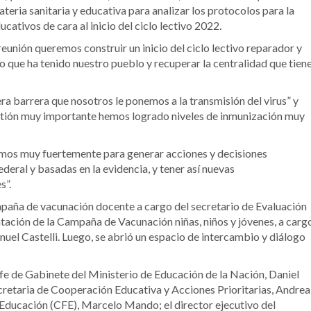
ateria sanitaria y educativa para analizar los protocolos para la
cativos de cara al inicio del ciclo lectivo 2022.
 reunión queremos construir un inicio del ciclo lectivo reparador y
 que ha tenido nuestro pueblo y recuperar la centralidad que tien
ra barrera que nosotros le ponemos a la transmisión del virus” y
gestión muy importante hemos logrado niveles de inmunización muy
ajamos muy fuertemente para generar acciones y decisiones
eral y basadas en la evidencia, y tener así nuevas
s”.
paña de vacunación docente a cargo del secretario de Evaluación
tación de la Campaña de Vacunación niñas, niños y jóvenes, a carg
nuel Castelli. Luego, se abrió un espacio de intercambio y diálogo
efe de Gabinete del Ministerio de Educación de la Nación, Daniel
secretaria de Cooperación Educativa y Acciones Prioritarias, Andrea
e Educación (CFE), Marcelo Mando; el director ejecutivo del