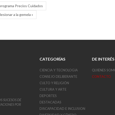
l programa Precios Cuidados
lesionar a la gemela »
CATEGORÍAS
DE INTERÉS
CIENCIA Y TECNOLOGIA
QUIENES SOM
CONSEJO DELIBERANTE
CONTACTO
CULTO Y RELIGIÓN
CULTURA Y ARTE
DEPORTES
OS SUCESOS DE
DESTACADAS
VIACIONES POR
DISCAPACIDAD E INCLUSION