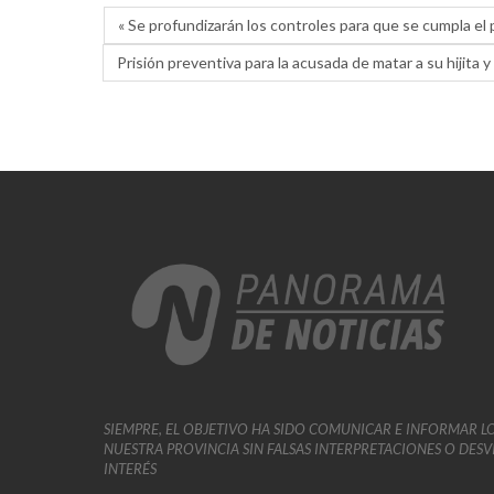
« Se profundizarán los controles para que se cumpla e
Prisión preventiva para la acusada de matar a su hijita y 
SIEMPRE, EL OBJETIVO HA SIDO COMUNICAR E INFORMAR L
NUESTRA PROVINCIA SIN FALSAS INTERPRETACIONES O DES
INTERÉS