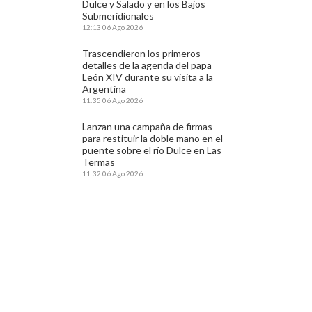
Dulce y Salado y en los Bajos
Submeridionales
12:13
06 Ago 2026
Trascendieron los primeros
detalles de la agenda del papa
León XIV durante su visita a la
Argentina
11:35
06 Ago 2026
Lanzan una campaña de firmas
para restituir la doble mano en el
puente sobre el río Dulce en Las
Termas
11:32
06 Ago 2026