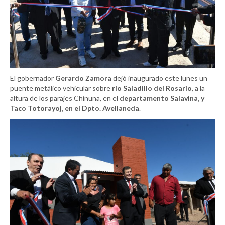
El gobernador
Gerardo Zamora
dejó inaugurado este lunes un
puente metálico vehicular sobre
río Saladillo del Rosario
, a la
altura de los parajes Chinuna, en el
departamento Salavina, y
Taco Totorayoj, en el Dpto. Avellaneda
.