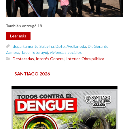
También entregó 18
Leer más
departamento Salavina
,
Dpto. Avellaneda
,
Dr. Gerardo
Zamora
,
Taco Totorayoj
,
viviendas sociales
Destacadas
,
Interés General
,
Interior
,
Obra pública
SANTIAGO 2026