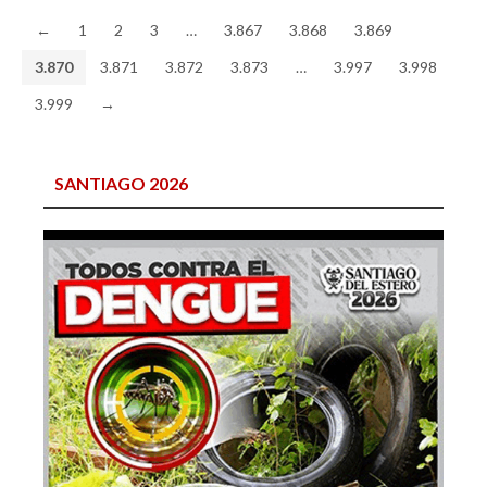
←
1
2
3
…
3.867
3.868
3.869
3.870
3.871
3.872
3.873
…
3.997
3.998
3.999
→
SANTIAGO 2026