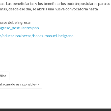
s. Las beneficiarias y los beneficiarios podrán postularse para su
más, desde ese día, se abrirá una nueva convocatoria hasta
ma se debe ingresar
ngreso_postulantes.php
ar/educacion/becas/becas-manuel-belgrano
ólica
el acuerdo es razonable» »