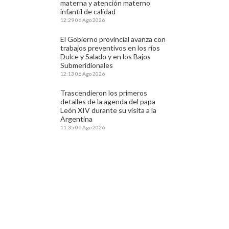
materna y atención materno
infantil de calidad
12:29
06 Ago 2026
El Gobierno provincial avanza con
trabajos preventivos en los ríos
Dulce y Salado y en los Bajos
Submeridionales
12:13
06 Ago 2026
Trascendieron los primeros
detalles de la agenda del papa
León XIV durante su visita a la
Argentina
11:35
06 Ago 2026