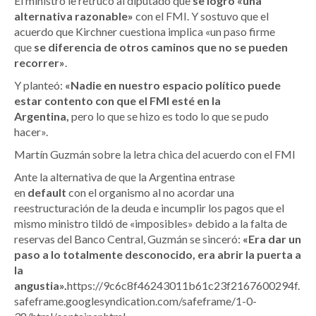
El ministro le retrucó al diputado que
se logró «una
alternativa razonable»
con el FMI. Y sostuvo que el
acuerdo que Kirchner cuestiona implica «un paso firme
que
se diferencia de otros caminos que no se pueden
recorrer»
.
Y planteó:
«Nadie en nuestro espacio político puede
estar contento con que el FMI esté en la
Argentina,
pero lo que se hizo es todo lo que se pudo
hacer».
Martín Guzmán sobre la letra chica del acuerdo con el FMI
Ante la alternativa de que la Argentina entrase
en
default
con el organismo al no acordar una
reestructuración de la deuda e
incumplir los pagos
que el
mismo ministro tildó de «imposibles» debido a la falta de
reservas del Banco Central, Guzmán se sinceró:
«Era dar un
paso a lo totalmente desconocido, era abrir la puerta a
la
angustia».
https://9c6c8f46243011b61c23f2167600294f.
safeframe.googlesyndication.com/safeframe/1-0-