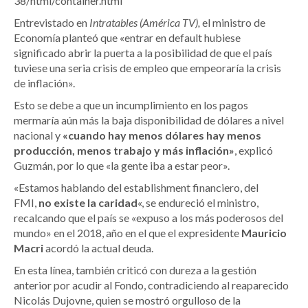
38/html/container.html
Entrevistado en
Intratables (América TV),
el ministro de
Economía planteó que «entrar en default hubiese
significado abrir la puerta a la posibilidad de que el país
tuviese una seria crisis de empleo que empeoraría la crisis
de inflación».
Esto se debe a que un incumplimiento en los pagos
mermaría aún más la baja disponibilidad de dólares a nivel
nacional y
«cuando hay menos dólares hay menos
producción, menos trabajo y más inflación»
, explicó
Guzmán, por lo que «la gente iba a estar peor».
«Estamos hablando del establishment financiero, del
FMI,
no existe la caridad
«, se endureció el ministro,
recalcando que el país se «expuso a los más poderosos del
mundo» en el 2018, año en el que el expresidente
Mauricio
Macri
acordó la actual deuda.
En esta línea, también criticó con dureza a la gestión
anterior por acudir al Fondo, contradiciendo al reaparecido
Nicolás Dujovne, quien se mostró orgulloso de la