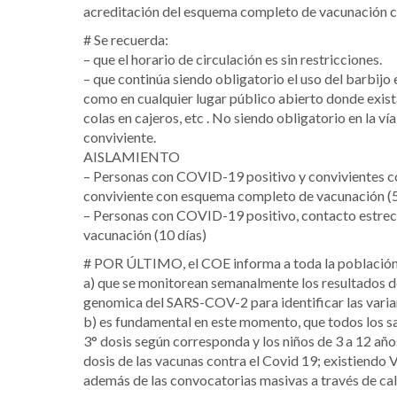
acreditación del esquema completo de vacunación c
# Se recuerda:
– que el horario de circulación es sin restricciones.
– que continúa siendo obligatorio el uso del barbijo 
como en cualquier lugar público abierto donde exis
colas en cajeros, etc . No siendo obligatorio en la ví
conviviente.
AISLAMIENTO
– Personas con COVID-19 positivo y convivientes c
conviviente con esquema completo de vacunación (5 
– Personas con COVID-19 positivo, contacto estrec
vacunación (10 días)
# POR ÚLTIMO, el COE informa a toda la población
a) que se monitorean semanalmente los resultados de 
genomica del SARS-COV-2 para identificar las varian
b) es fundamental en este momento, que todos los s
3° dosis según corresponda y los niños de 3 a 12 año
dosis de las vacunas contra el Covid 19; existi
además de las convocatorias masivas a través de cal